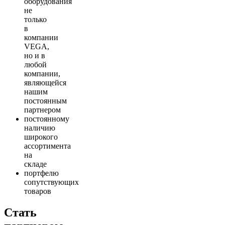
оборудования
не
только
в
компании
VEGA,
но и в
любой
компании,
являющейся
нашим
постоянным
партнером
постоянному
наличию
широкого
ассортимента
на
складе
портфелю
сопутствующих
товаров
Стать