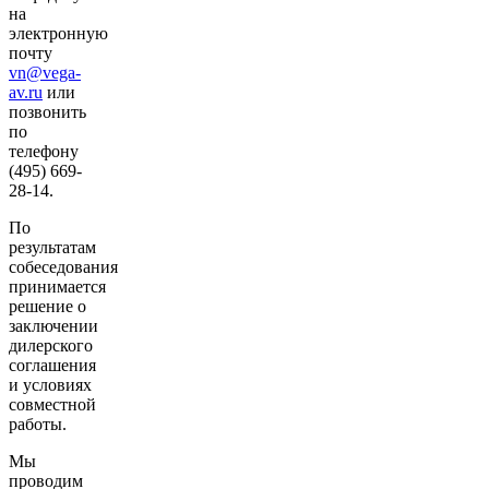
на
электронную
почту
vn@vega-
av.ru
или
позвонить
по
телефону
(495) 669-
28-14.
По
результатам
собеседования
принимается
решение о
заключении
дилерского
соглашения
и условиях
совместной
работы.
Мы
проводим